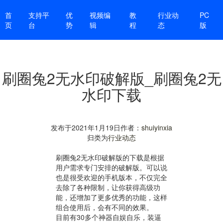
首
支持平
优
视频编
教
行业动
PC
页
台
势
辑
程
态
版
刷圈兔2无水印破解版_刷圈兔2无
水印下载
发布于
2021年1月19日
作者：
shuiyinxia
归类为
行业动态
刷圈兔2无水印破解版的下载是根据
用户需求专门安排的破解版。可以说
也是很受欢迎的手机版本，不仅完全
去除了各种限制，让你获得高级功
能，还增加了更多优秀的功能，这样
组合使用后，会有不同的效果。
目前有30多个神器自娱自乐，装逼