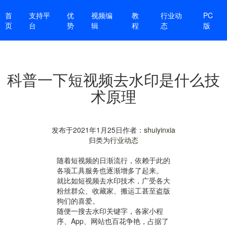
首
支持平
优
视频编
教
行业动
PC
页
台
势
辑
程
态
版
科普一下短视频去水印是什么技
术原理
发布于
2021年1月25日
作者：
shuiyinxia
归类为
行业动态
随着短视频的日渐流行，依赖于此的
各项工具服务也逐渐增多了起来。
就比如短视频去水印技术，广受各大
粉丝群众、收藏家、搬运工甚至盗版
狗们的喜爱。
随便一搜去水印关键字，各家小程
序、App、网站也百花争艳，占据了