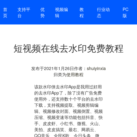
首
支持平
优
视频编
教
行业动
PC
页
台
势
辑
程
态
版
短视频在线去水印免费教程
发布于
2021年1月26日
作者：
shuiyinxia
归类为
使用教程
该款水印侠去水印App是我用过好用
的去水印App了，除了没有广告免费
使用外，还支持数十个平台的去水印
下载，支持视频提取、视频剪辑编
辑、视频修改封面、视频倒置、视频
压缩、视频变速等功能包括抖音、快
手、皮皮虾、小红书、微视、火山、
美拍、皮皮搞笑、最右、网易云、
QQ音乐、全民K歌、今日头条、微