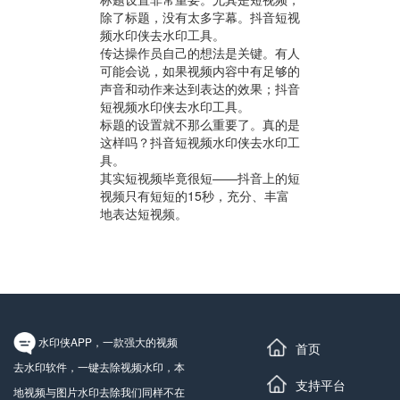
除了标题，没有太多字幕。抖音短视
频水印侠去水印工具。
传达操作员自己的想法是关键。有人
可能会说，如果视频内容中有足够的
声音和动作来达到表达的效果；抖音
短视频水印侠去水印工具。
标题的设置就不那么重要了。真的是
这样吗？抖音短视频水印侠去水印工
具。
其实短视频毕竟很短——抖音上的短
视频只有短短的15秒，充分、丰富
地表达短视频。
水印侠APP，一款强大的视频
首页
去水印软件，一键去除视频水印，本
支持平台
地视频与图片水印去除我们同样不在