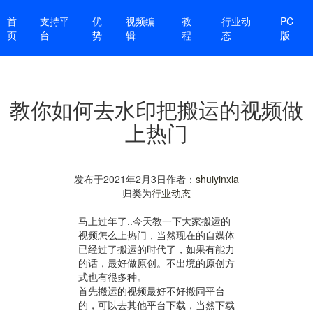
首
支持平
优
视频编
教
行业动
PC
页
台
势
辑
程
态
版
教你如何去水印把搬运的视频做
上热门
发布于
2021年2月3日
作者：
shuiyinxia
归类为
行业动态
马上过年了..今天教一下大家搬运的
视频怎么上热门，当然现在的自媒体
已经过了搬运的时代了，如果有能力
的话，最好做原创。不出境的原创方
式也有很多种。
首先搬运的视频最好不好搬同平台
的，可以去其他平台下载，当然下载