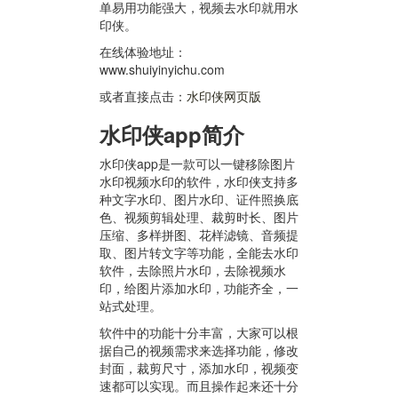
单易用功能强大，视频去水印就用水
印侠。
在线体验地址：
www.shuiyinyichu.com
或者直接点击：
水印侠网页版
水印侠app简介
水印侠app是一款可以一键移除图片
水印视频水印的软件，水印侠支持多
种文字水印、图片水印、证件照换底
色、视频剪辑处理、裁剪时长、图片
压缩、多样拼图、花样滤镜、音频提
取、图片转文字等功能，全能去水印
软件，去除照片水印，去除视频水
印，给图片添加水印，功能齐全，一
站式处理。
软件中的功能十分丰富，大家可以根
据自己的视频需求来选择功能，修改
封面，裁剪尺寸，添加水印，视频变
速都可以实现。而且操作起来还十分