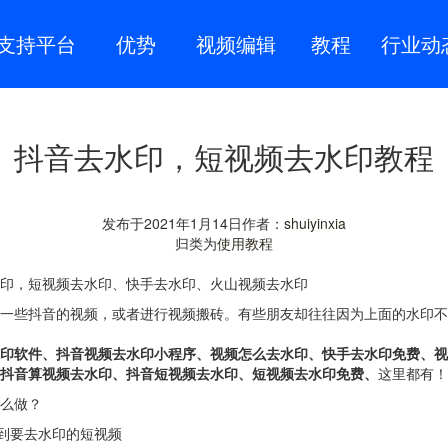
支持平台
优势
视频编辑
教程
行业动
抖音去水印，短视频去水印教程
发布于
2021年1月14日
作者：
shuiyinxia
归类为
使用教程
印，短视频去水印、快手去水印、火山视频去水印
一些抖音的视频，或者进行视频搬砖。有些朋友却往往因为上面的水印不
印软件、抖音视频去水印小程序、视频怎么去水印、快手去水印免费、视
抖音算视频去水印、抖音短视频去水印、短视频去水印免费、
这里都有！
么做？
找到要去水印的短视频