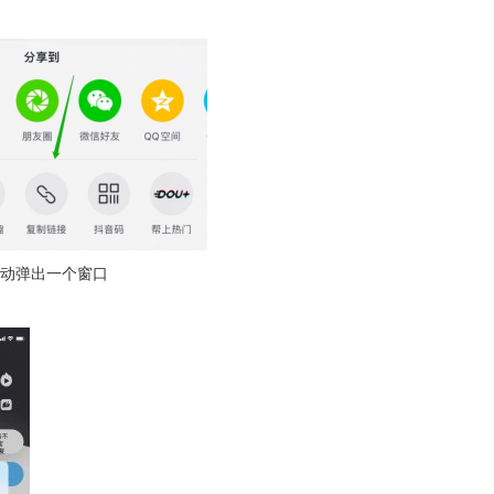
动弹出一个窗口