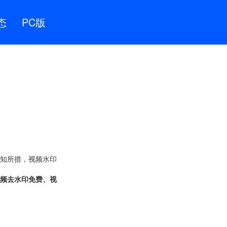
态
PC版
知所措，视频水印
频去水印免费、视