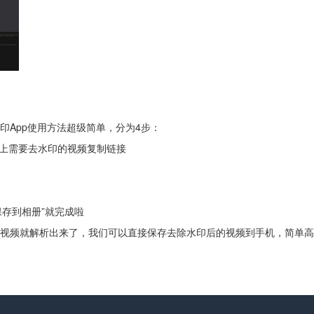
印App使用方法超级简单，分为4步：
台上需要去水印的视频复制链接
保存到相册”就完成啦
视频就解析出来了，我们可以直接保存去除水印后的视频到手机，简单高